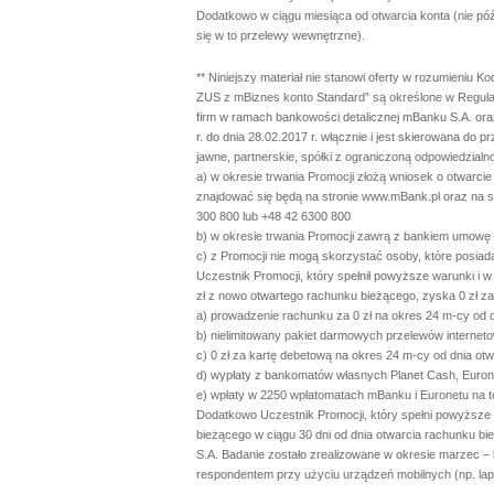
Dodatkowo w ciągu miesiąca od otwarcia konta (nie późn
się w to przelewy wewnętrzne).
** Niniejszy materiał nie stanowi oferty w rozumieniu 
ZUS z mBiznes konto Standard” są określone w Regulami
firm w ramach bankowości detalicznej mBanku S.A. ora
r. do dnia 28.02.2017 r. włącznie i jest skierowana d
jawne, partnerskie, spółki z ograniczoną odpowiedzialn
a) w okresie trwania Promocji złożą wniosek o otwar
znajdować się będą na stronie www.mBank.pl oraz na 
300 800 lub +48 42 6300 800
b) w okresie trwania Promocji zawrą z bankiem umowę
c) z Promocji nie mogą skorzystać osoby, które posiada
Uczestnik Promocji, który spełnił powyższe warunki i
zł z nowo otwartego rachunku bieżącego, zyska 0 zł za
a) prowadzenie rachunku za 0 zł na okres 24 m-cy od 
b) nielimitowany pakiet darmowych przelewów internet
c) 0 zł za kartę debetową na okres 24 m-cy od dnia ot
d) wypłaty z bankomatów własnych Planet Cash, Euronet
e) wpłaty w 2250 wpłatomatach mBanku i Euronetu na te
Dodatkowo Uczestnik Promocji, który spełni powyższe 
bieżącego w ciągu 30 dni od dnia otwarcia rachunku bi
S.A. Badanie zostało zrealizowane w okresie marzec –
respondentem przy użyciu urządzeń mobilnych (np. lapt