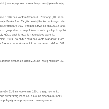
 inicjowanego przez uczestnika promocji (nie wliczają
ązane z mBiznes kontem Standard i Promocją „100 zł na
j mBanku S.A., Taryfie prowizji i opłat bankowych dla
k.pl/standard-100/ . Promocja trwa od dnia 27.12.2016
lność gospodarczą, wspólników spółek cywilnych, spółki
i, którzy spełnią łącznie następujące warunki:
lem „100 zł na ZUS z mBiznes konto Standard”, które
S.A. oraz operatora mLinii pod numerem telefonu 801
go dokona płatności składki ZUS na kwotę minimum 250
atności ZUS na kwotę min. 250 zł z tego rachunku
ego przez firmę Ipsos Sp. z o.o. na zlecenie mBanku
cza polegająca na przeprowadzeniu wywiadu z