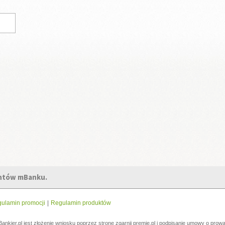
entów mBanku.
ulamin promocji
|
Regulamin produktów
Bankier.pl jest złożenie wniosku poprzez stronę zgarnij premie.pl i podpisanie umowy o p