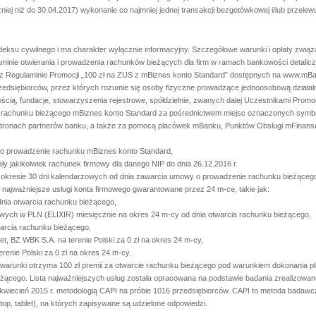
iej niż do 30.04.2017) wykonanie co najmniej jednej transakcji bezgotówkowej i/lub przelewu
Kodeksu cywilnego i ma charakter wyłącznie informacyjny. Szczegółowe warunki i opłaty zwi
nie otwierania i prowadzenia rachunków bieżących dla firm w ramach bankowości detaliczne
z Regulaminie Promocji „100 zł na ZUS z mBiznes konto Standard” dostępnych na www.mBan
o przedsiębiorców, przez których rozumie się osoby fizyczne prowadzące jednoosobową działa
ością, fundacje, stowarzyszenia rejestrowe, spółdzielnie, zwanych dalej Uczestnikami Promocj
cie rachunku bieżącego mBiznes konto Standard za pośrednictwem miejsc oznaczonych symbo
stronach partnerów banku, a także za pomocą placówek mBanku, Punktów Obsługi mFinanse 
 o prowadzenie rachunku mBiznes konto Standard,
ły jakikolwiek rachunek firmowy dla danego NIP do dnia 26.12.2016 r.
 w okresie 30 dni kalendarzowych od dnia zawarcia umowy o prowadzenie rachunku bieżące
 najważniejsze usługi konta firmowego gwarantowane przez 24 m-ce, takie jak:
dnia otwarcia rachunku bieżącego,
owych w PLN (ELIXIR) miesięcznie na okres 24 m-cy od dnia otwarcia rachunku bieżącego,
warcia rachunku bieżącego,
, BZ WBK S.A. na terenie Polski za 0 zł na okres 24 m-cy,
renie Polski za 0 zł na okres 24 m-cy.
warunki otrzyma 100 zł premii za otwarcie rachunku bieżącego pod warunkiem dokonania pł
eżącego. Lista najważniejszych usług została opracowana na podstawie badania zrealizowan
 kwiecień 2015 r. metodologią CAPI na próbie 1016 przedsiębiorców. CAPI to metoda badaw
op, tablet), na których zapisywane są udzielone odpowiedzi.